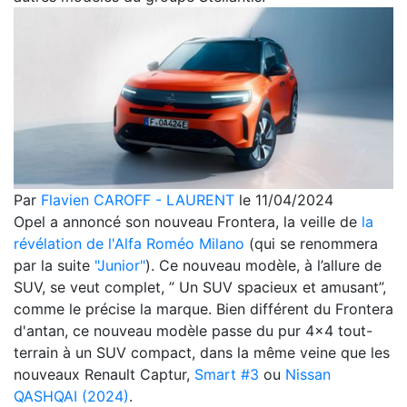
Par
Flavien CAROFF - LAURENT
le 11/04/2024
Opel a annoncé son nouveau Frontera, la veille de
la
révélation de l'Alfa Roméo Milano
(qui se renommera
par la suite
"Junior"
). Ce nouveau modèle, à l’allure de
SUV, se veut complet, ” Un SUV spacieux et amusant”,
comme le précise la marque. Bien différent du Frontera
d'antan, ce nouveau modèle passe du pur 4x4 tout-
terrain à un SUV compact, dans la même veine que les
nouveaux Renault Captur,
Smart #3
ou
Nissan
QASHQAI (2024)
.