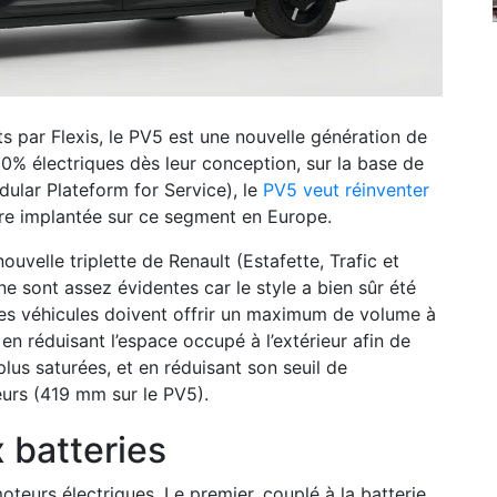
uits par Flexis, le PV5 est une nouvelle génération de
00% électriques dès leur conception, sur la base de
ular Plateform for Service), le
PV5 veut réinventer
re implantée sur ce segment en Europe.
uvelle triplette de Renault (Estafette, Trafic et
ne sont assez évidentes car le style a bien sûr été
 Ces véhicules doivent offrir un maximum de volume à
t en réduisant l’espace occupé à l’extérieur afin de
plus saturées, et en réduisant son seuil de
teurs (419 mm sur le PV5).
 batteries
teurs électriques. Le premier, couplé à la batterie