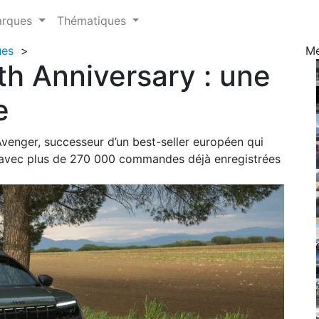
arques
Thématiques
ues
>
M
h Anniversary : une
e
enger, successeur d’un best-seller européen qui
 avec plus de 270 000 commandes déjà enregistrées