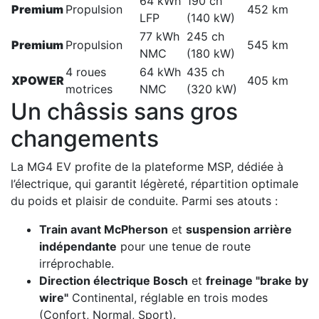
64 kWh
190 ch
Premium
Propulsion
452 km
LFP
(140 kW)
77 kWh
245 ch
Premium
Propulsion
545 km
NMC
(180 kW)
4 roues
64 kWh
435 ch
XPOWER
405 km
motrices
NMC
(320 kW)
Un châssis sans gros
changements
La MG4 EV profite de la plateforme MSP, dédiée à
l’électrique, qui garantit légèreté, répartition optimale
du poids et plaisir de conduite. Parmi ses atouts :
Train avant McPherson
et
suspension arrière
indépendante
pour une tenue de route
irréprochable.
Direction électrique Bosch
et
freinage "brake by
wire"
Continental, réglable en trois modes
(Confort, Normal, Sport).