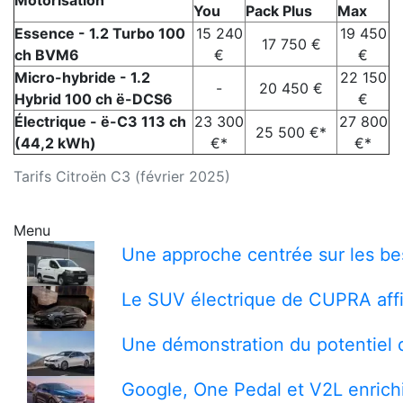
Motorisation
You
Pack Plus
Max
Essence - 1.2 Turbo 100
15 240
19 450
17 750 €
ch BVM6
€
€
Micro-hybride - 1.2
22 150
-
20 450 €
Hybrid 100 ch ë-DCS6
€
Électrique - ë-C3 113 ch
23 300
27 800
25 500 €*
(44,2 kWh)
€*
€*
Tarifs Citroën C3 (février 2025)
Menu
Une approche centrée sur les bes
Le SUV électrique de CUPRA affi
Une démonstration du potentiel 
Google, One Pedal et V2L enrichi