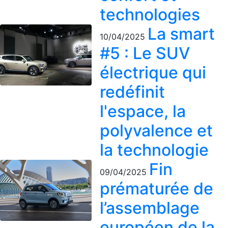
technologies
La smart
10/04/2025
#5 : Le SUV
électrique qui
redéfinit
l'espace, la
polyvalence et
la technologie
Fin
09/04/2025
prématurée de
l’assemblage
européen de la