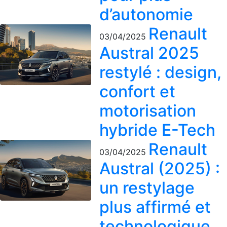
d’autonomie
Renault
03/04/2025
Austral 2025
restylé : design,
confort et
motorisation
hybride E-Tech
Renault
03/04/2025
Austral (2025) :
un restylage
plus affirmé et
technologique