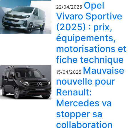
Opel
22/04/2025
Vivaro Sportive
(2025) : prix,
équipements,
motorisations et
fiche technique
Mauvaise
15/04/2025
nouvelle pour
Renault:
Mercedes va
stopper sa
collaboration