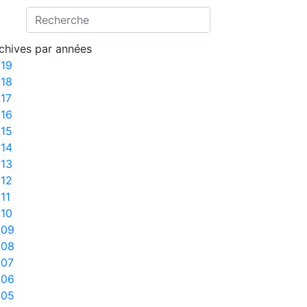
chives par années
19
18
17
16
15
14
13
12
11
10
009
008
007
006
005